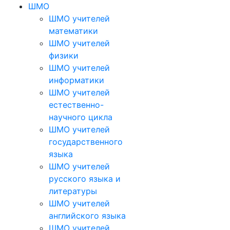
ШМО
ШМО учителей
математики
ШМО учителей
физики
ШМО учителей
информатики
ШМО учителей
естественно-
научного цикла
ШМО учителей
государственного
языка
ШМО учителей
русского языка и
литературы
ШМО учителей
английского языка
ШМО учителей