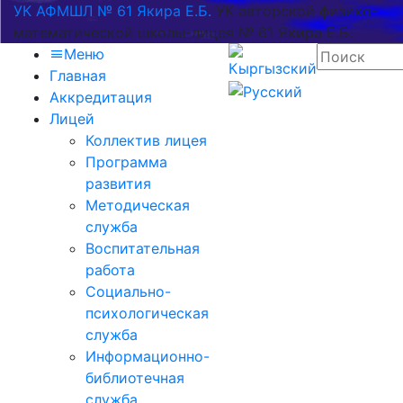
УК АФМШЛ № 61 Якира Е.Б.
УК авторской физико-
математической школы-лицея № 61 Якира Е.Б.
Меню
Главная
Аккредитация
Лицей
Коллектив лицея
Программа
развития
Методическая
служба
Воспитательная
работа
Социально-
психологическая
служба
Информационно-
библиотечная
служба