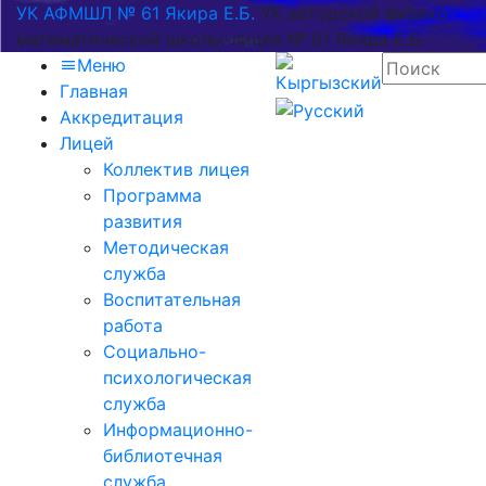
УК АФМШЛ № 61 Якира Е.Б.
УК авторской физико-
математической школы-лицея № 61 Якира Е.Б.
Меню
Главная
Аккредитация
Лицей
Коллектив лицея
Программа
развития
Методическая
служба
Воспитательная
работа
Социально-
психологическая
служба
Информационно-
библиотечная
служба