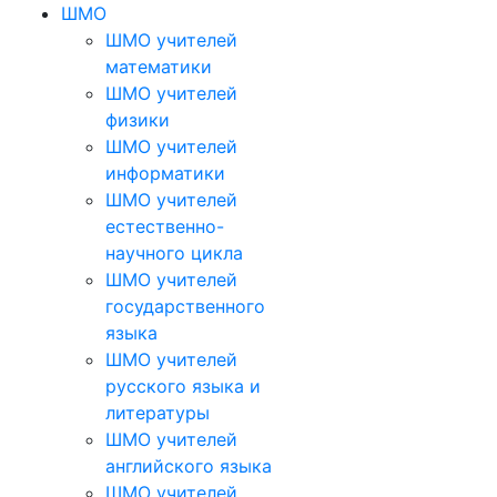
ШМО
ШМО учителей
математики
ШМО учителей
физики
ШМО учителей
информатики
ШМО учителей
естественно-
научного цикла
ШМО учителей
государственного
языка
ШМО учителей
русского языка и
литературы
ШМО учителей
английского языка
ШМО учителей