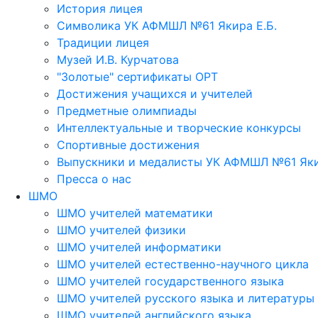
История лицея
Символика УК АФМШЛ №61 Якира Е.Б.
Традиции лицея
Музей И.В. Курчатова
"Золотые" сертификаты ОРТ
Достижения учащихся и учителей
Предметные олимпиады
Интеллектуальные и творческие конкурсы
Спортивные достижения
Выпускники и медалисты УК АФМШЛ №61 Яки
Пресса о нас
ШМО
ШМО учителей математики
ШМО учителей физики
ШМО учителей информатики
ШМО учителей естественно-научного цикла
ШМО учителей государственного языка
ШМО учителей русского языка и литературы
ШМО учителей английского языка