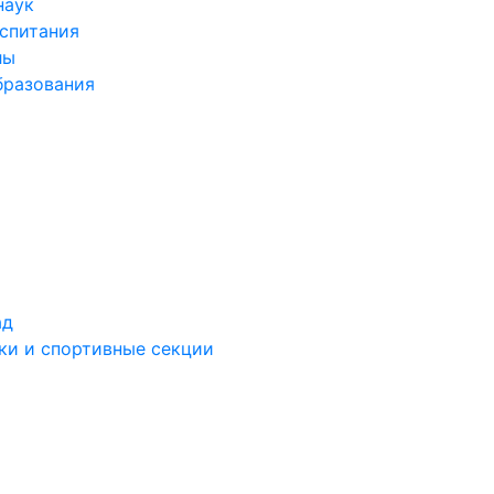
наук
спитания
лы
бразования
ад
ки и спортивные секции