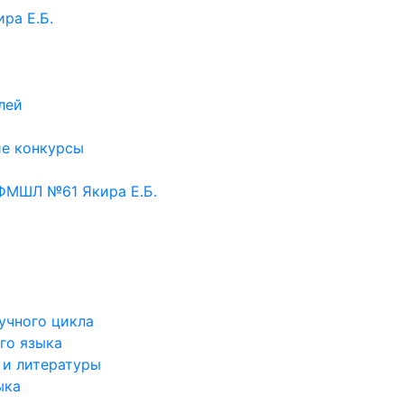
ра Е.Б.
лей
ие конкурсы
ФМШЛ №61 Якира Е.Б.
учного цикла
го языка
 и литературы
ыка