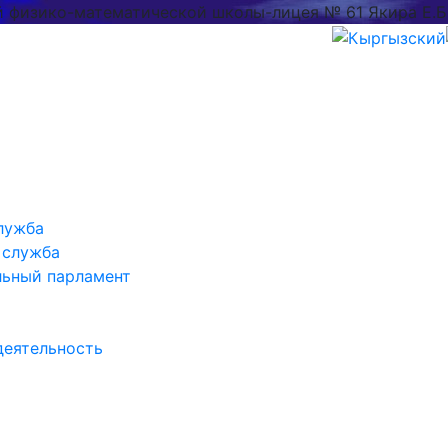
й физико-математической школы-лицея № 61 Якира Е.Б
лужба
 служба
льный парламент
деятельность