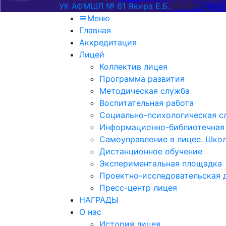
УК АФМШЛ № 61 Якира Е.Б.
УК авторско
Меню
Главная
Аккредитация
Лицей
Коллектив лицея
Программа развития
Методическая служба
Воспитательная работа
Социально-психологическая с
Информационно-библиотечная
Самоуправление в лицее. Шко
Дистанционное обучение
Экспериментальная площадка
Проектно-исследовательская 
Пресс-центр лицея
НАГРАДЫ
О нас
История лицея