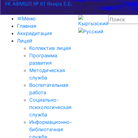
УК АФМШЛ № 61 Якира Е.Б.
УК авторской физико-
математической школы-лицея № 61 Якира Е.Б.
Меню
Главная
Аккредитация
Лицей
Коллектив лицея
Программа
развития
Методическая
служба
Воспитательная
работа
Социально-
психологическая
служба
Информационно-
библиотечная
служба