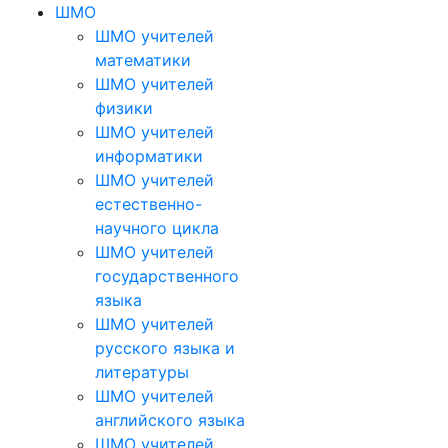
ШМО
ШМО учителей
математики
ШМО учителей
физики
ШМО учителей
информатики
ШМО учителей
естественно-
научного цикла
ШМО учителей
государственного
языка
ШМО учителей
русского языка и
литературы
ШМО учителей
английского языка
ШМО учителей