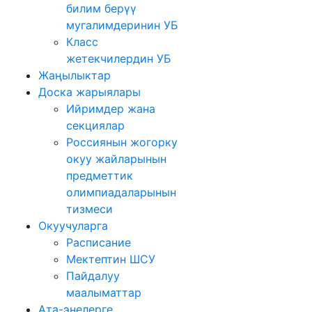
билим берүү
мугалимдеринин УБ
Класс
жетекчилердин УБ
Жаңылыктар
Доска жарыялары
Ийримдер жана
секциялар
Россиянын жогорку
окуу жайларынын
предметтик
олимпиадаларынын
тизмеси
Окуучуларга
Расписание
Мектептин ШСУ
Пайдалуу
маалыматтар
Ата-энелерге