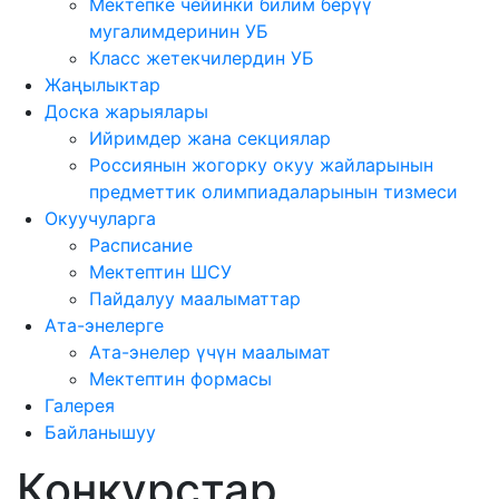
Мектепке чейинки билим берүү
мугалимдеринин УБ
Класс жетекчилердин УБ
Жаңылыктар
Доска жарыялары
Ийримдер жана секциялар
Россиянын жогорку окуу жайларынын
предметтик олимпиадаларынын тизмеси
Окуучуларга
Расписание
Мектептин ШСУ
Пайдалуу маалыматтар
Ата-энелерге
Ата-энелер үчүн маалымат
Мектептин формасы
Галерея
Байланышуу
Конкурстар