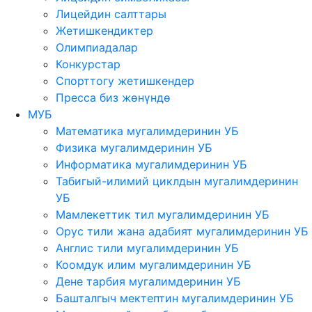
Лицейдин салттары
Жетишкендиктер
Олимпиадалар
Конкурстар
Спорттогу жетишкендер
Пресса биз жөнүндө
МУБ
Математика мугалимдеринин УБ
Физика мугалимдеринин УБ
Информатика мугалимдеринин УБ
Табигый-илимий циклдын мугалимдеринин
УБ
Мамлекеттик тил мугалимдеринин УБ
Орус тили жана адабият мугалимдеринин УБ
Англис тили мугалимдеринин УБ
Коомдук илим мугалимдеринин УБ
Дене тарбия мугалимдеринин УБ
Башталгыч мектептин мугалимдеринин УБ