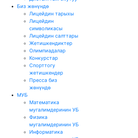
Биз жөнүндө
Лицейдин тарыхы
Лицейдин
символикасы
Лицейдин салттары
Жетишкендиктер
Олимпиадалар
Конкурстар
Спорттогу
жетишкендер
Пресса биз
жөнүндө
МУБ
Математика
мугалимдеринин УБ
Физика
мугалимдеринин УБ
Информатика