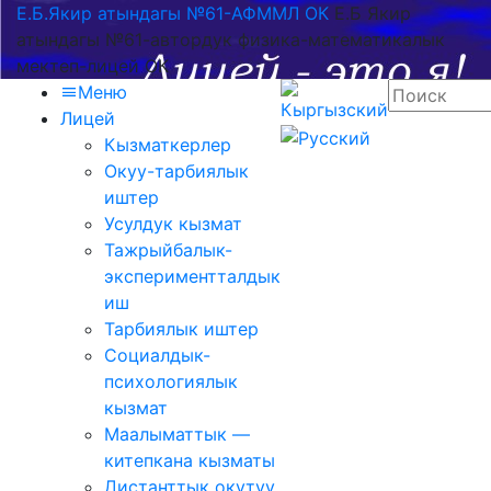
Е.Б.Якир атындагы №61-АФММЛ ОК
Е.Б Якир
атындагы №61-автордук физика-математикалык
мектеп-лицей ОК
Меню
Лицей
Кызматкерлер
Окуу-тарбиялык
иштер
Усулдук кызмат
Тажрыйбалык-
экспериментталдык
иш
Тарбиялык иштер
Социалдык-
психологиялык
кызмат
Маалыматтык —
китепкана кызматы
Дистанттык окутуу