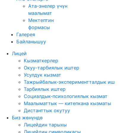
Ата-энелер үчүн
маалымат
Мектептин
формасы
Галерея
Байланышуу
Лицей
Кызматкерлер
Окуу-тарбиялык иштер
Усулдук кызмат
Тажрыйбалык-экспериментталдык иш
Тарбиялык иштер
Социалдык-психологиялык кызмат
Маалыматтык — китепкана кызматы
Дистанттык окутуу
Биз жөнүндө
Лицейдин тарыхы
Лицейдин символикасы