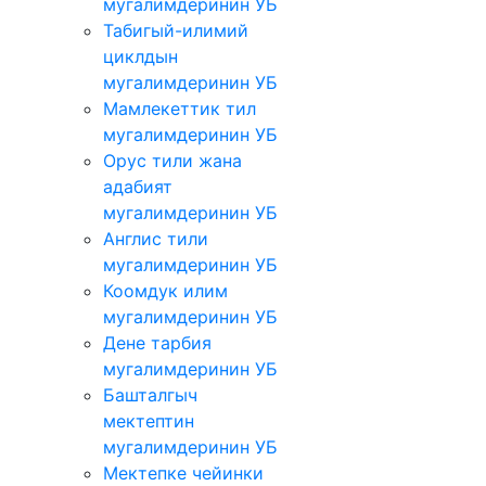
мугалимдеринин УБ
Табигый-илимий
циклдын
мугалимдеринин УБ
Мамлекеттик тил
мугалимдеринин УБ
Орус тили жана
адабият
мугалимдеринин УБ
Англис тили
мугалимдеринин УБ
Коомдук илим
мугалимдеринин УБ
Дене тарбия
мугалимдеринин УБ
Башталгыч
мектептин
мугалимдеринин УБ
Мектепке чейинки