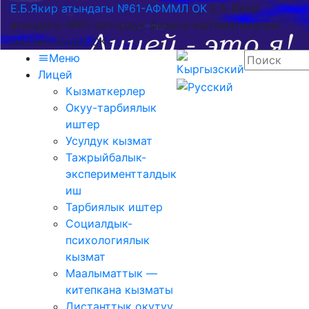
Е.Б.Якир атындагы №61-АФММЛ ОК
Е.Б Якир
атындагы №61-автордук физика-математикалык
мектеп-лицей ОК
Меню
Лицей
Кызматкерлер
Окуу-тарбиялык
иштер
Усулдук кызмат
Тажрыйбалык-
экспериментталдык
иш
Тарбиялык иштер
Социалдык-
психологиялык
кызмат
Маалыматтык —
китепкана кызматы
Дистанттык окутуу