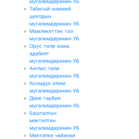
мугалимдеринин УБ
Табигый-илимий
циклдын
мугалимдеринин УБ
Мамлекеттик тил
мугалимдеринин УБ
Орус тили жана
адабият
мугалимдеринин УБ
Англис тили
мугалимдеринин УБ
Коомдук илим
мугалимдеринин УБ
Дене тарбия
мугалимдеринин УБ
Башталгыч
мектептин
мугалимдеринин УБ
Мектепке чейинки