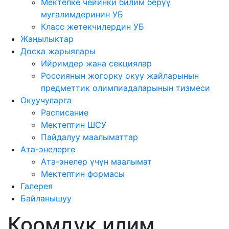
Мектепке чейинки билим берүү
мугалимдеринин УБ
Класс жетекчилердин УБ
Жаңылыктар
Доска жарыялары
Ийримдер жана секциялар
Россиянын жогорку окуу жайларынын
предметтик олимпиадаларынын тизмеси
Окуучуларга
Расписание
Мектептин ШСУ
Пайдалуу маалыматтар
Ата-энелерге
Ата-энелер үчүн маалымат
Мектептин формасы
Галерея
Байланышуу
Коомдук илим