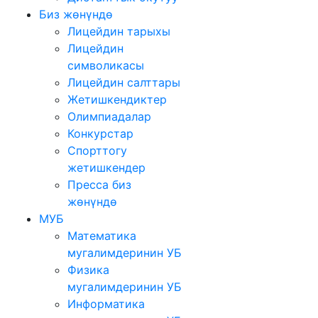
Биз жөнүндө
Лицейдин тарыхы
Лицейдин
символикасы
Лицейдин салттары
Жетишкендиктер
Олимпиадалар
Конкурстар
Спорттогу
жетишкендер
Пресса биз
жөнүндө
МУБ
Математика
мугалимдеринин УБ
Физика
мугалимдеринин УБ
Информатика