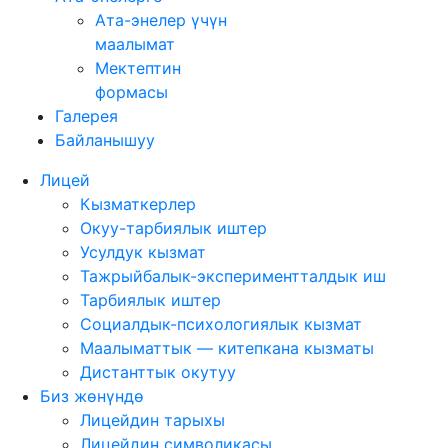
Ата-энелер үчүн
маалымат
Мектептин
формасы
Галерея
Байланышуу
Лицей
Кызматкерлер
Окуу-тарбиялык иштер
Усулдук кызмат
Тажрыйбалык-экспериментталдык иш
Тарбиялык иштер
Социалдык-психологиялык кызмат
Маалыматтык — китепкана кызматы
Дистанттык окутуу
Биз жөнүндө
Лицейдин тарыхы
Лицейдин символикасы