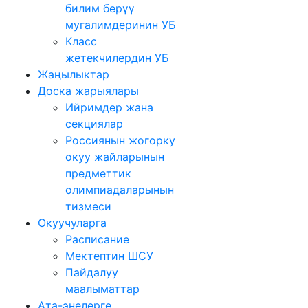
билим берүү
мугалимдеринин УБ
Класс
жетекчилердин УБ
Жаңылыктар
Доска жарыялары
Ийримдер жана
секциялар
Россиянын жогорку
окуу жайларынын
предметтик
олимпиадаларынын
тизмеси
Окуучуларга
Расписание
Мектептин ШСУ
Пайдалуу
маалыматтар
Ата-энелерге