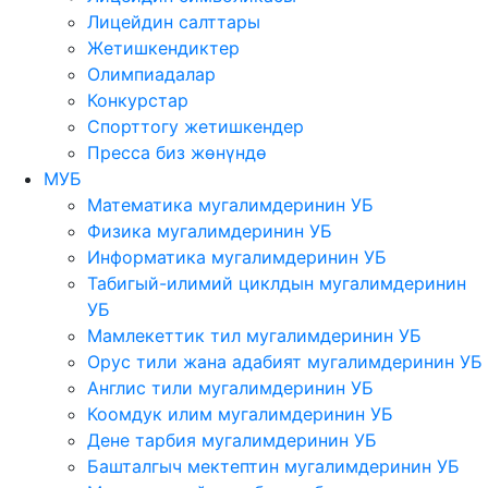
Лицейдин салттары
Жетишкендиктер
Олимпиадалар
Конкурстар
Спорттогу жетишкендер
Пресса биз жөнүндө
МУБ
Математика мугалимдеринин УБ
Физика мугалимдеринин УБ
Информатика мугалимдеринин УБ
Табигый-илимий циклдын мугалимдеринин
УБ
Мамлекеттик тил мугалимдеринин УБ
Орус тили жана адабият мугалимдеринин УБ
Англис тили мугалимдеринин УБ
Коомдук илим мугалимдеринин УБ
Дене тарбия мугалимдеринин УБ
Башталгыч мектептин мугалимдеринин УБ