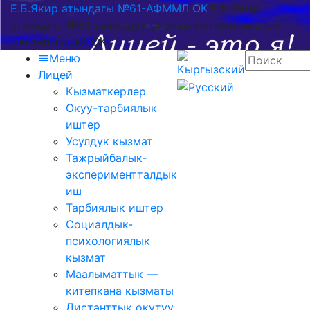
Е.Б.Якир атындагы №61-АФММЛ ОК
Е.Б Якир
атындагы №61-автордук физика-математикалык
мектеп-лицей ОК
Меню
Лицей
Кызматкерлер
Окуу-тарбиялык
иштер
Усулдук кызмат
Тажрыйбалык-
экспериментталдык
иш
Тарбиялык иштер
Социалдык-
психологиялык
кызмат
Маалыматтык —
китепкана кызматы
Дистанттык окутуу