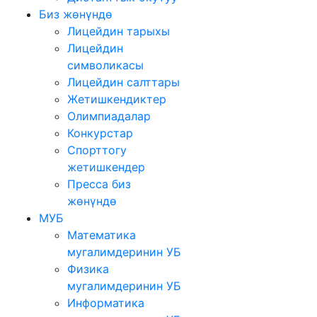
Биз жөнүндө
Лицейдин тарыхы
Лицейдин
символикасы
Лицейдин салттары
Жетишкендиктер
Олимпиадалар
Конкурстар
Спорттогу
жетишкендер
Пресса биз
жөнүндө
МУБ
Математика
мугалимдеринин УБ
Физика
мугалимдеринин УБ
Информатика