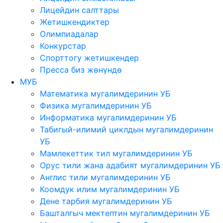
Лицейдин салттары
Жетишкендиктер
Олимпиадалар
Конкурстар
Спорттогу жетишкендер
Пресса биз жөнүндө
МУБ
Математика мугалимдеринин УБ
Физика мугалимдеринин УБ
Информатика мугалимдеринин УБ
Табигый-илимий циклдын мугалимдеринин
УБ
Мамлекеттик тил мугалимдеринин УБ
Орус тили жана адабият мугалимдеринин УБ
Англис тили мугалимдеринин УБ
Коомдук илим мугалимдеринин УБ
Дене тарбия мугалимдеринин УБ
Башталгыч мектептин мугалимдеринин УБ