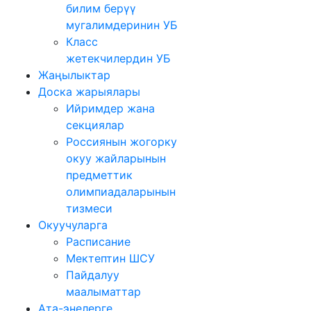
билим берүү
мугалимдеринин УБ
Класс
жетекчилердин УБ
Жаңылыктар
Доска жарыялары
Ийримдер жана
секциялар
Россиянын жогорку
окуу жайларынын
предметтик
олимпиадаларынын
тизмеси
Окуучуларга
Расписание
Мектептин ШСУ
Пайдалуу
маалыматтар
Ата-энелерге