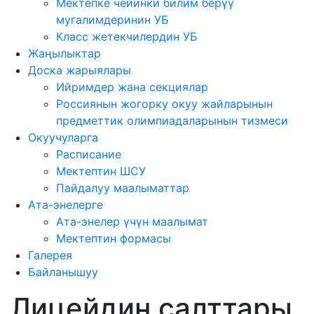
Мектепке чейинки билим берүү
мугалимдеринин УБ
Класс жетекчилердин УБ
Жаңылыктар
Доска жарыялары
Ийримдер жана секциялар
Россиянын жогорку окуу жайларынын
предметтик олимпиадаларынын тизмеси
Окуучуларга
Расписание
Мектептин ШСУ
Пайдалуу маалыматтар
Ата-энелерге
Ата-энелер үчүн маалымат
Мектептин формасы
Галерея
Байланышуу
Лицейдин салттары