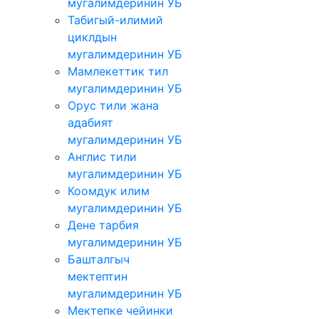
мугалимдеринин УБ
Табигый-илимий
циклдын
мугалимдеринин УБ
Мамлекеттик тил
мугалимдеринин УБ
Орус тили жана
адабият
мугалимдеринин УБ
Англис тили
мугалимдеринин УБ
Коомдук илим
мугалимдеринин УБ
Дене тарбия
мугалимдеринин УБ
Башталгыч
мектептин
мугалимдеринин УБ
Мектепке чейинки