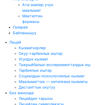
Ата-энелер үчүн
маалымат
Мектептин
формасы
Галерея
Байланышуу
Лицей
Кызматкерлер
Окуу-тарбиялык иштер
Усулдук кызмат
Тажрыйбалык-экспериментталдык иш
Тарбиялык иштер
Социалдык-психологиялык кызмат
Маалыматтык — китепкана кызматы
Дистанттык окутуу
Биз жөнүндө
Лицейдин тарыхы
Лицейдин символикасы