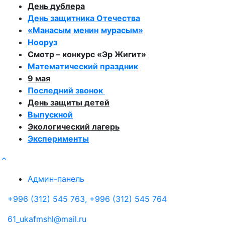
День дублера
День защитника Отечества
«
Манасым
менин
мурасым
»
Нооруз
Смотр – конкурс «Эр
Жигит
»
Математический праздник
9
мая
Последний звонок
День защиты детей
Выпускной
Экологический лагерь
Эксперименты
Админ-панель
+996 (312) 545 763, +996 (312) 545 764
61_ukafmshl@mail.ru