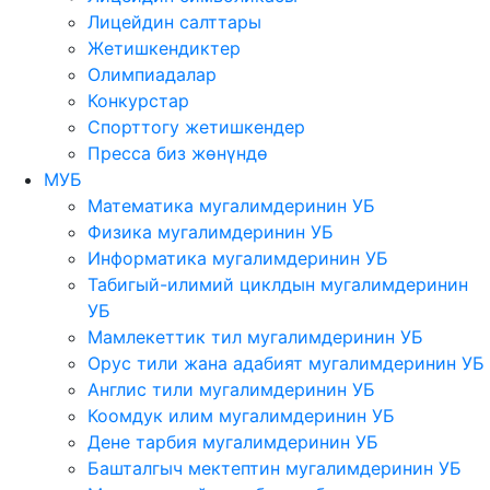
Лицейдин салттары
Жетишкендиктер
Олимпиадалар
Конкурстар
Спорттогу жетишкендер
Пресса биз жөнүндө
МУБ
Математика мугалимдеринин УБ
Физика мугалимдеринин УБ
Информатика мугалимдеринин УБ
Табигый-илимий циклдын мугалимдеринин
УБ
Мамлекеттик тил мугалимдеринин УБ
Орус тили жана адабият мугалимдеринин УБ
Англис тили мугалимдеринин УБ
Коомдук илим мугалимдеринин УБ
Дене тарбия мугалимдеринин УБ
Башталгыч мектептин мугалимдеринин УБ