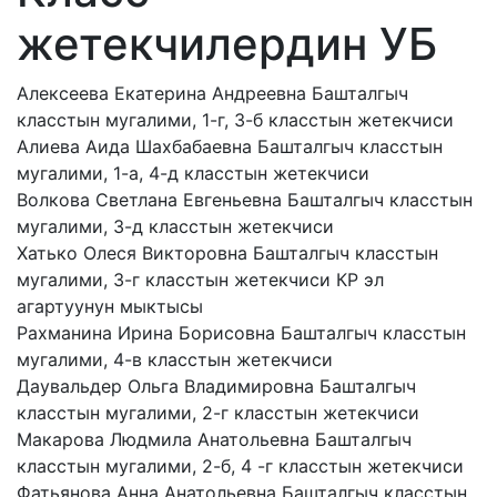
жетекчилердин УБ
Алексеева Екатерина Андреевна
Башталгыч
класстын мугалими, 1-г, 3-б класстын жетекчиси
Алиева Аида Шахбабаевна
Башталгыч класстын
мугалими, 1-а, 4-д класстын жетекчиси
Волкова Светлана Евгеньевна
Башталгыч класстын
мугалими, 3-д класстын жетекчиси
Хатько Олеся Викторовна
Башталгыч класстын
мугалими, 3-г класстын жетекчиси КР эл
агартуунун мыктысы
Рахманина Ирина Борисовна
Башталгыч класстын
мугалими, 4-в класстын жетекчиси
Даувальдер Ольга Владимировна
Башталгыч
класстын мугалими, 2-г класстын жетекчиси
Макарова Людмила Анатольевна
Башталгыч
класстын мугалими, 2-б, 4 -г класстын жетекчиси
Фатьянова Анна Анатольевна
Башталгыч класстын