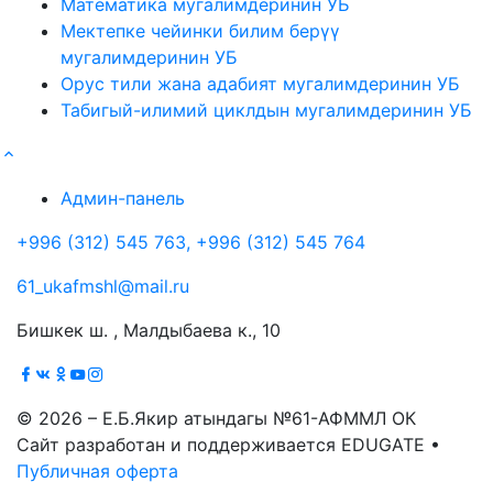
Математика мугалимдеринин УБ
Мектепке чейинки билим берүү
мугалимдеринин УБ
Орус тили жана адабият мугалимдеринин УБ
Табигый-илимий циклдын мугалимдеринин УБ
Админ-панель
+996 (312) 545 763, +996 (312) 545 764
61_ukafmshl@mail.ru
Бишкек ш. , Малдыбаева к., 10
© 2026 – Е.Б.Якир атындагы №61-АФММЛ ОК
Сайт разработан и поддерживается EDUGATE •
Публичная оферта