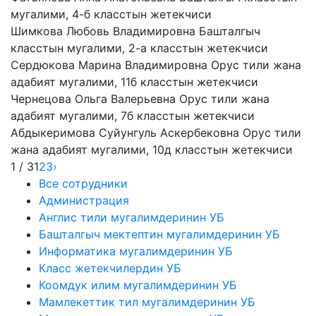
мугалими, 4-б класстын жетекчиси
Шимкова Любовь Владимировна
Башталгыч
класстын мугалими, 2-а класстын жетекчиси
Сердюкова Марина Владимировна
Орус тили жана
адабият мугалими, 11б класстын жетекчиси
Чернецова Ольга Валерьевна
Орус тили жана
адабият мугалими, 7б класстын жетекчиси
Абдыкеримова Суйунгуль Аскербековна
Орус тили
жана адабият мугалими, 10д класстын жетекчиси
1 / 3
1
2
3
›
Все сотрудники
Администрация
Англис тили мугалимдеринин УБ
Башталгыч мектептин мугалимдеринин УБ
Информатика мугалимдеринин УБ
Класс жетекчилердин УБ
Коомдук илим мугалимдеринин УБ
Мамлекеттик тил мугалимдеринин УБ