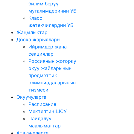
билим берүү
мугалимдеринин УБ
Класс
жетекчилердин УБ
Жаңылыктар
Доска жарыялары
Ийримдер жана
секциялар
Россиянын жогорку
окуу жайларынын
предметтик
олимпиадаларынын
тизмеси
Окуучуларга
Расписание
Мектептин ШСУ
Пайдалуу
маалыматтар
Ата-энелерге