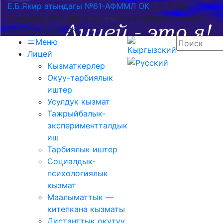
Е.Б.Якир атындагы №61-АФММЛ ОК
Е.Б Якир
атындагы №61-автордук физика-математикалык
мектеп-лицей ОК
Меню
Лицей
Кызматкерлер
Окуу-тарбиялык
иштер
Усулдук кызмат
Тажрыйбалык-
экспериментталдык
иш
Тарбиялык иштер
Социалдык-
психологиялык
кызмат
Маалыматтык —
китепкана кызматы
Дистанттык окутуу