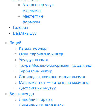
Ата-энелер үчүн
маалымат
Мектептин
формасы
Галерея
Байланышуу
Лицей
Кызматкерлер
Окуу-тарбиялык иштер
Усулдук кызмат
Тажрыйбалык-экспериментталдык иш
Тарбиялык иштер
Социалдык-психологиялык кызмат
Маалыматтык — китепкана кызматы
Дистанттык окутуу
Биз жөнүндө
Лицейдин тарыхы
Лицейдин символикасы