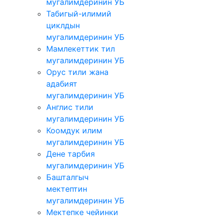
мугалимдеринин УБ
Табигый-илимий
циклдын
мугалимдеринин УБ
Мамлекеттик тил
мугалимдеринин УБ
Орус тили жана
адабият
мугалимдеринин УБ
Англис тили
мугалимдеринин УБ
Коомдук илим
мугалимдеринин УБ
Дене тарбия
мугалимдеринин УБ
Башталгыч
мектептин
мугалимдеринин УБ
Мектепке чейинки