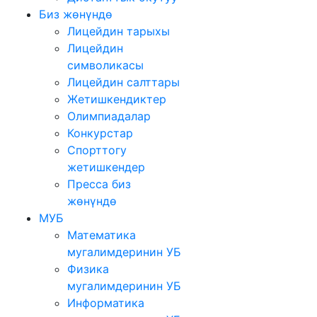
Биз жөнүндө
Лицейдин тарыхы
Лицейдин
символикасы
Лицейдин салттары
Жетишкендиктер
Олимпиадалар
Конкурстар
Спорттогу
жетишкендер
Пресса биз
жөнүндө
МУБ
Математика
мугалимдеринин УБ
Физика
мугалимдеринин УБ
Информатика