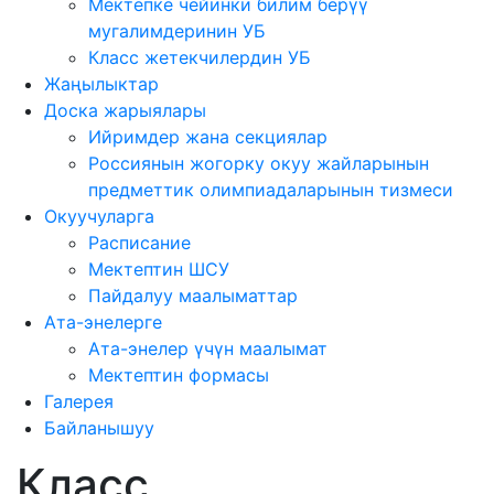
Мектепке чейинки билим берүү
мугалимдеринин УБ
Класс жетекчилердин УБ
Жаңылыктар
Доска жарыялары
Ийримдер жана секциялар
Россиянын жогорку окуу жайларынын
предметтик олимпиадаларынын тизмеси
Окуучуларга
Расписание
Мектептин ШСУ
Пайдалуу маалыматтар
Ата-энелерге
Ата-энелер үчүн маалымат
Мектептин формасы
Галерея
Байланышуу
Класс