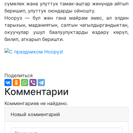
сүмөлөк жана улуттук тамак-аштар жөнүндө айтып
беришип, улуттук оюндарды ойношту.
Нооруз — бул жөн гана майрам эмес, ал элдин
тарыхын, маданиятын, салтын чагылдыргандыктан,
окуучулар ушул баалуулуктарды өздөрү көрүп,
билип, аткарып беришти.
Поделиться
Комментарии
Комментариев не найдено.
Новый комментарий