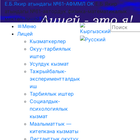
Е.Б.Якир атындагы №61-АФММЛ ОК
Е.Б Якир
атындагы №61-автордук физика-математикалык
мектеп-лицей ОК
Меню
Лицей
Кызматкерлер
Окуу-тарбиялык
иштер
Усулдук кызмат
Тажрыйбалык-
экспериментталдык
иш
Тарбиялык иштер
Социалдык-
психологиялык
кызмат
Маалыматтык —
китепкана кызматы
Дистанттык окутуу