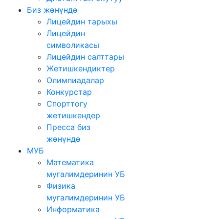
Биз жөнүндө
Лицейдин тарыхы
Лицейдин
символикасы
Лицейдин салттары
Жетишкендиктер
Олимпиадалар
Конкурстар
Спорттогу
жетишкендер
Пресса биз
жөнүндө
МУБ
Математика
мугалимдеринин УБ
Физика
мугалимдеринин УБ
Информатика