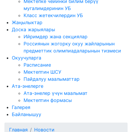
Мектепке чейинки билим берүү
мугалимдеринин УБ
Класс жетекчилердин УБ
Жаңылыктар
Доска жарыялары
Ийримдер жана секциялар
Россиянын жогорку окуу жайларынын
предметтик олимпиадаларынын тизмеси
Окуучуларга
Расписание
Мектептин ШСУ
Пайдалуу маалыматтар
Ата-энелерге
Ата-энелер үчүн маалымат
Мектептин формасы
Галерея
Байланышуу
Главная
Новости