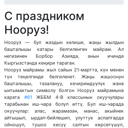
С праздником
Нооруз!
Нооруз — бул жаздын келиши, жаңы жылдын
башталышы катары белгиленген майрам. Ал
негизинен Борбор Азияда, анын ичинде
Кыргызстанда кеңири тараган.
Нооруз майрамы жыл сайын 21-мартта, күн менен
түн теңелгенде белгиленет. Жаңы жашоонун
башталышы, тазалануу, кечиримдүүлүк жана
ынтымактын символу болгон Нооруз майрамына
карата
#61
ЖББМ 4-В классынын окуучулары
тарабынан иш-чара болуп өттү. Бул иш-чарада
окуучулар: алас, жарамазан, манас, акыйнек
айтышып, ырдап-бийлешип, улуттук аспаптарда
ойношуп, тушоо кесүү салтын көрсөтүшүп,