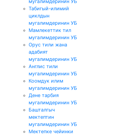
мугалимдеринин УБ
Табигый-илимий
циклдын
мугалимдеринин УБ
Мамлекеттик тил
мугалимдеринин УБ
Орус тили жана
адабият
мугалимдеринин УБ
Англис тили
мугалимдеринин УБ
Коомдук илим
мугалимдеринин УБ
Дене тарбия
мугалимдеринин УБ
Башталгыч
мектептин
мугалимдеринин УБ
Мектепке чейинки