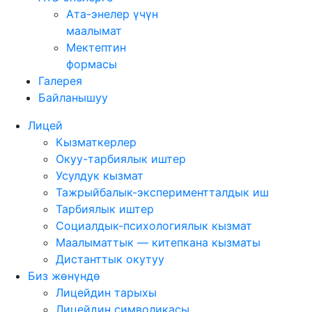
Ата-энелер үчүн
маалымат
Мектептин
формасы
Галерея
Байланышуу
Лицей
Кызматкерлер
Окуу-тарбиялык иштер
Усулдук кызмат
Тажрыйбалык-экспериментталдык иш
Тарбиялык иштер
Социалдык-психологиялык кызмат
Маалыматтык — китепкана кызматы
Дистанттык окутуу
Биз жөнүндө
Лицейдин тарыхы
Лицейдин символикасы