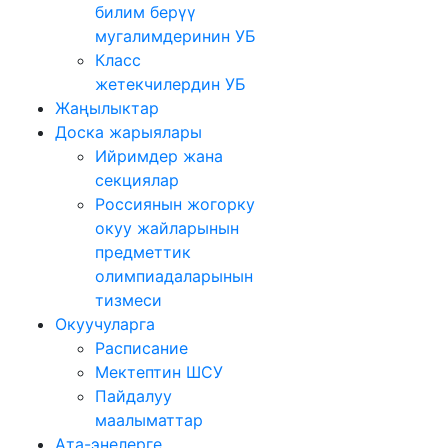
билим берүү
мугалимдеринин УБ
Класс
жетекчилердин УБ
Жаңылыктар
Доска жарыялары
Ийримдер жана
секциялар
Россиянын жогорку
окуу жайларынын
предметтик
олимпиадаларынын
тизмеси
Окуучуларга
Расписание
Мектептин ШСУ
Пайдалуу
маалыматтар
Ата-энелерге