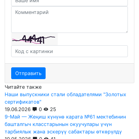
Отправить
Читайте также
Наши выпускники стали обладателями "Золотых
сертификатов"
19.06.2026
0
25
9-Май — Жеңиш күнүнө карата №61 мектебинин
башталгыч класстарынын окуучулары үчүн
тарбиялык жана эскерүү сабактары өткөрүлдү
10.05.2026
0
41