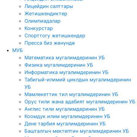
Лицейдин салттары
Жетишкендиктер
Олимпиадалар
Конкурстар
Спорттогу жетишкендер
Пресса биз жөнүндө
МУБ
Математика мугалимдеринин УБ
Физика мугалимдеринин УБ
Информатика мугалимдеринин УБ
Табигый-илимий циклдын мугалимдеринин
УБ
Мамлекеттик тил мугалимдеринин УБ
Орус тили жана адабият мугалимдеринин УБ
Англис тили мугалимдеринин УБ
Коомдук илим мугалимдеринин УБ
Дене тарбия мугалимдеринин УБ
Башталгыч мектептин мугалимдеринин УБ