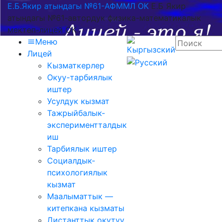
Е.Б.Якир атындагы №61-АФММЛ ОК
Е.Б Якир
атындагы №61-автордук физика-математикалык
мектеп-лицей ОК
Меню
Лицей
Кызматкерлер
Окуу-тарбиялык
иштер
Усулдук кызмат
Тажрыйбалык-
экспериментталдык
иш
Тарбиялык иштер
Социалдык-
психологиялык
кызмат
Маалыматтык —
китепкана кызматы
Дистанттык окутуу