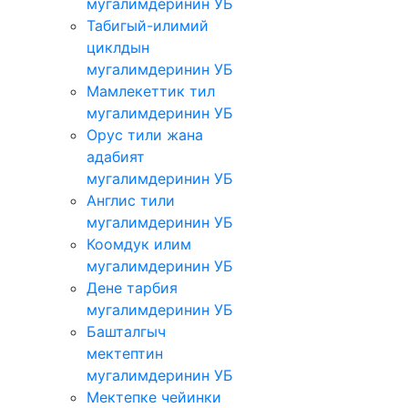
мугалимдеринин УБ
Табигый-илимий
циклдын
мугалимдеринин УБ
Мамлекеттик тил
мугалимдеринин УБ
Орус тили жана
адабият
мугалимдеринин УБ
Англис тили
мугалимдеринин УБ
Коомдук илим
мугалимдеринин УБ
Дене тарбия
мугалимдеринин УБ
Башталгыч
мектептин
мугалимдеринин УБ
Мектепке чейинки