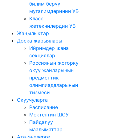
билим берүү
мугалимдеринин УБ
Класс
жетекчилердин УБ
Жаңылыктар
Доска жарыялары
Ийримдер жана
секциялар
Россиянын жогорку
окуу жайларынын
предметтик
олимпиадаларынын
тизмеси
Окуучуларга
Расписание
Мектептин ШСУ
Пайдалуу
маалыматтар
Ата-энелерге