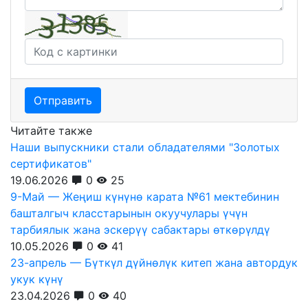
Отправить
Читайте также
Наши выпускники стали обладателями "Золотых
сертификатов"
19.06.2026
0
25
9-Май — Жеңиш күнүнө карата №61 мектебинин
башталгыч класстарынын окуучулары үчүн
тарбиялык жана эскерүү сабактары өткөрүлдү
10.05.2026
0
41
23-апрель — Бүткүл дүйнөлүк китеп жана автордук
укук күнү
23.04.2026
0
40