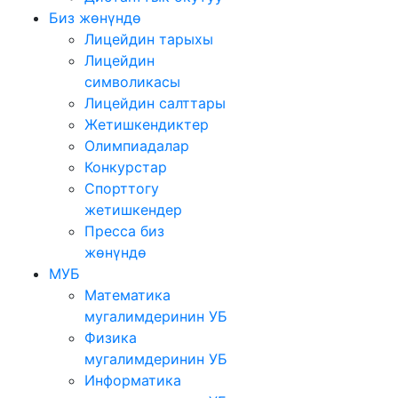
Биз жөнүндө
Лицейдин тарыхы
Лицейдин
символикасы
Лицейдин салттары
Жетишкендиктер
Олимпиадалар
Конкурстар
Спорттогу
жетишкендер
Пресса биз
жөнүндө
МУБ
Математика
мугалимдеринин УБ
Физика
мугалимдеринин УБ
Информатика