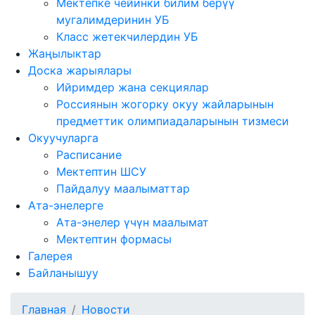
Мектепке чейинки билим берүү
мугалимдеринин УБ
Класс жетекчилердин УБ
Жаңылыктар
Доска жарыялары
Ийримдер жана секциялар
Россиянын жогорку окуу жайларынын
предметтик олимпиадаларынын тизмеси
Окуучуларга
Расписание
Мектептин ШСУ
Пайдалуу маалыматтар
Ата-энелерге
Ата-энелер үчүн маалымат
Мектептин формасы
Галерея
Байланышуу
Главная
Новости