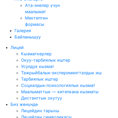
Ата-энелер үчүн
маалымат
Мектептин
формасы
Галерея
Байланышуу
Лицей
Кызматкерлер
Окуу-тарбиялык иштер
Усулдук кызмат
Тажрыйбалык-экспериментталдык иш
Тарбиялык иштер
Социалдык-психологиялык кызмат
Маалыматтык — китепкана кызматы
Дистанттык окутуу
Биз жөнүндө
Лицейдин тарыхы
Лицейдин символикасы