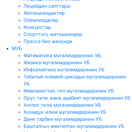
Лицейдин салттары
Жетишкендиктер
Олимпиадалар
Конкурстар
Спорттогу жетишкендер
Пресса биз жөнүндө
МУБ
Математика мугалимдеринин УБ
Физика мугалимдеринин УБ
Информатика мугалимдеринин УБ
Табигый-илимий циклдын мугалимдеринин
УБ
Мамлекеттик тил мугалимдеринин УБ
Орус тили жана адабият мугалимдеринин УБ
Англис тили мугалимдеринин УБ
Коомдук илим мугалимдеринин УБ
Дене тарбия мугалимдеринин УБ
Башталгыч мектептин мугалимдеринин УБ